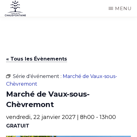
Passer
MENU
au
COMMUNE
Site
contenu
DE
CHAUDFONTAINE
officiel
principal
de
la
« Tous les Évènements
commune
de
Série d'événement :
Marché de Vaux-sous-
Chaudfontaine
Chèvremont
Marché de Vaux-sous-
Chèvremont
vendredi, 22 janvier 2027 | 8h00
-
13h00
GRATUIT