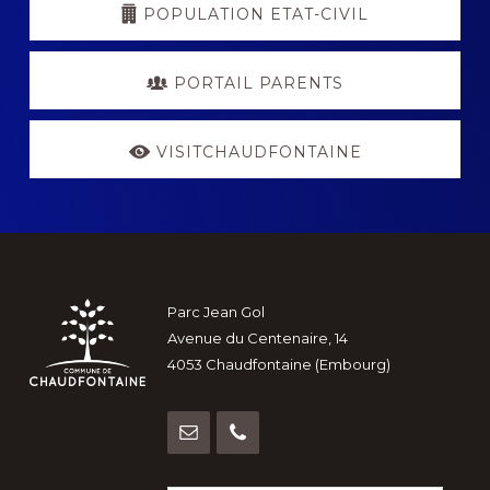
POPULATION ETAT-CIVIL
PORTAIL PARENTS
VISITCHAUDFONTAINE
Footer
Parc Jean Gol
Avenue du Centenaire, 14
4053 Chaudfontaine (Embourg)