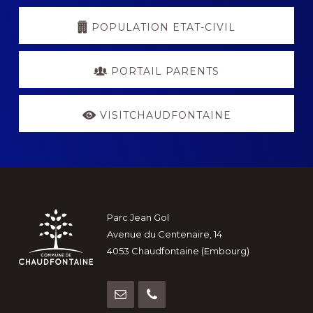
POPULATION ETAT-CIVIL
PORTAIL PARENTS
VISITCHAUDFONTAINE
Footer
Parc Jean Gol
Avenue du Centenaire, 14
4053 Chaudfontaine (Embourg)