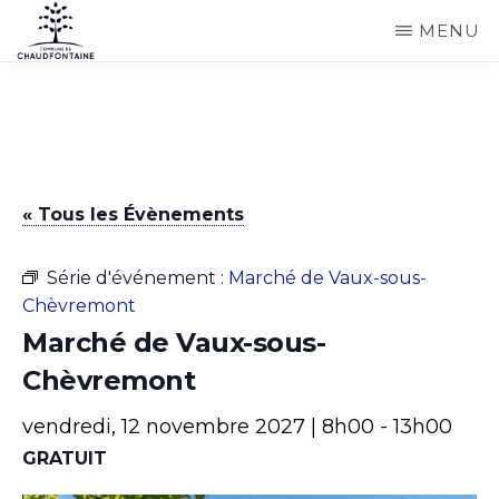
Passer
MENU
au
COMMUNE
Site
contenu
DE
CHAUDFONTAINE
officiel
principal
de
la
« Tous les Évènements
commune
de
Série d'événement :
Marché de Vaux-sous-
Chaudfontaine
Chèvremont
Marché de Vaux-sous-
Chèvremont
vendredi, 12 novembre 2027 | 8h00
-
13h00
GRATUIT