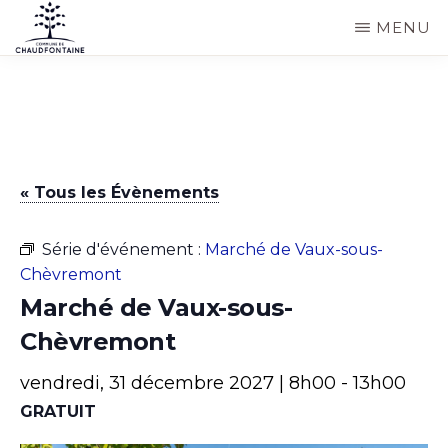
Passer
MENU
au
COMMUNE
Site
contenu
DE
CHAUDFONTAINE
officiel
principal
de
la
« Tous les Évènements
commune
de
Série d'événement :
Marché de Vaux-sous-
Chaudfontaine
Chèvremont
Marché de Vaux-sous-
Chèvremont
vendredi, 31 décembre 2027 | 8h00
-
13h00
GRATUIT