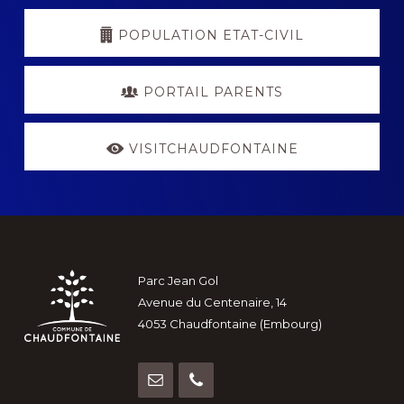
POPULATION ETAT-CIVIL
PORTAIL PARENTS
VISITCHAUDFONTAINE
Footer
Parc Jean Gol
Avenue du Centenaire, 14
4053 Chaudfontaine (Embourg)