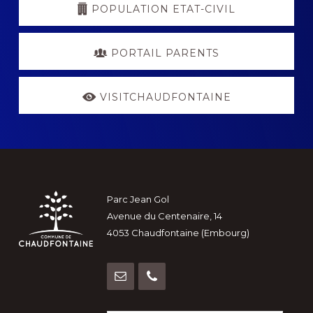
POPULATION ETAT-CIVIL
PORTAIL PARENTS
VISITCHAUDFONTAINE
Footer
Parc Jean Gol
Avenue du Centenaire, 14
4053 Chaudfontaine (Embourg)