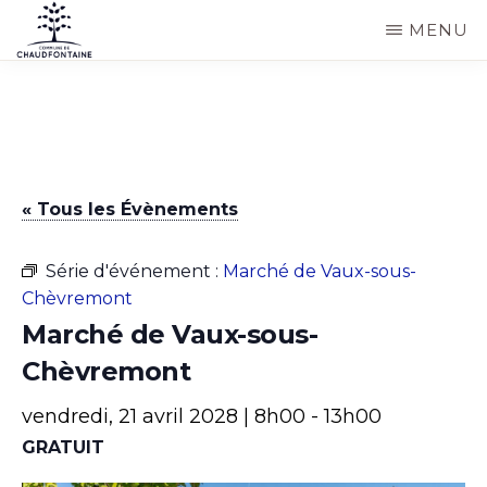
Passer
MENU
au
COMMUNE
Site
contenu
DE
CHAUDFONTAINE
officiel
principal
de
la
« Tous les Évènements
commune
de
Série d'événement :
Marché de Vaux-sous-
Chaudfontaine
Chèvremont
Marché de Vaux-sous-
Chèvremont
vendredi, 21 avril 2028 | 8h00
-
13h00
GRATUIT