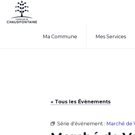
Passer
Passer
à
au
la
contenu
COMMUNE
Site
DE
navigation
principal
Ma Commune
Mes Services
CHAUDFONTAINE
officiel
principale
de
la
commune
de
Chaudfontaine
« Tous les Évènements
Série d'événement :
Marché de 