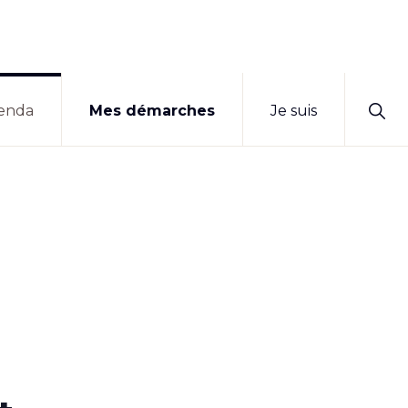
Sho
enda
Mes démarches
Je suis
Sear