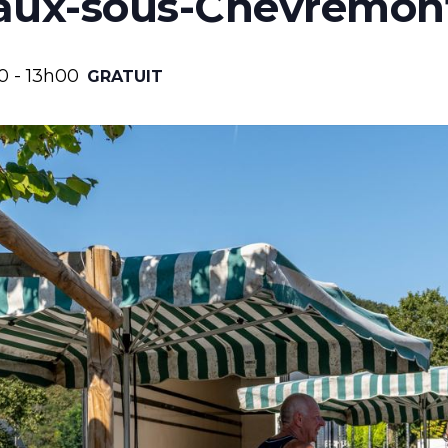
aux-sous-Chèvremon
0
-
13h00
GRATUIT