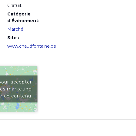
Gratuit
Catégorie
d’Évènement:
Marché
Site :
www.chaudfontaine.be
pour accepter
ies marketing
er ce contenu