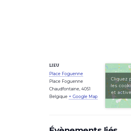
LIEU
Place Foguenne
Cliquez 
Place Foguenne
les cook
Chaudfontaine
,
4051
et activ
Belgique
+ Google Map
Évènements liés