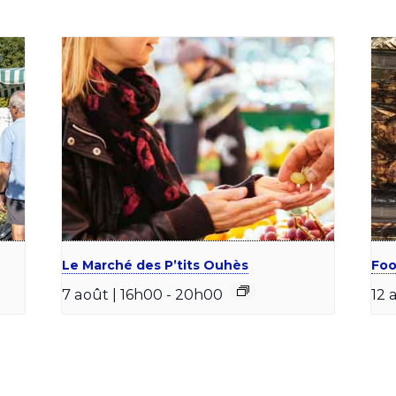
Le Marché des P’tits Ouhès
Foo
7 août | 16h00
-
20h00
12 