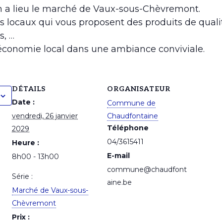
3h a lieu le marché de Vaux-sous-Chèvremont.
s locaux qui vous proposent des produits de qualit
s, …
’économie local dans une ambiance conviviale.
DÉTAILS
ORGANISATEUR
Date :
Commune de
vendredi, 26 janvier
Chaudfontaine
Téléphone
2029
04/3615411
Heure :
E-mail
8h00 - 13h00
commune@chaudfont
Série :
aine.be
Marché de Vaux-sous-
Chèvremont
Prix :