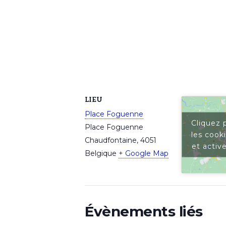
LIEU
Place Foguenne
Cliquez 
Place Foguenne
les cook
Chaudfontaine
,
4051
et activ
Belgique
+ Google Map
Évènements liés