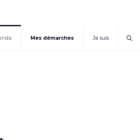
Sho
enda
Mes démarches
Je suis
Sear