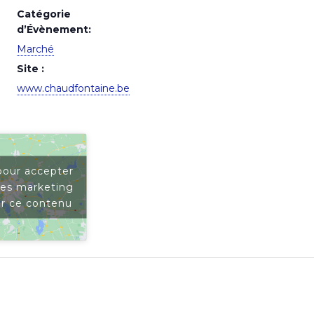
Catégorie
d’Évènement:
Marché
Site :
www.chaudfontaine.be
pour accepter
ies marketing
er ce contenu