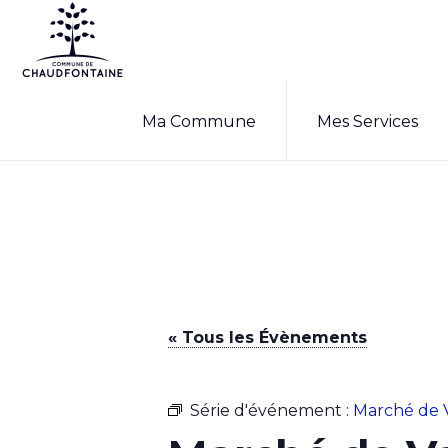
Passer
Passer
à
au
la
contenu
COMMUNE
Site
DE
navigation
principal
Ma Commune
Mes Services
CHAUDFONTAINE
officiel
principale
de
la
commune
de
Chaudfontaine
« Tous les Évènements
Série d'événement :
Marché de 