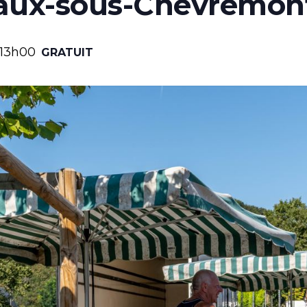
aux-sous-Chèvremon
13h00
GRATUIT