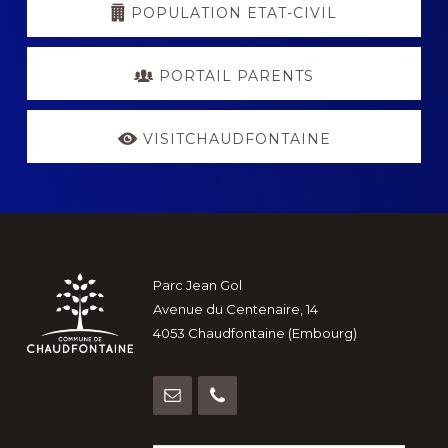
POPULATION ETAT-CIVIL
PORTAIL PARENTS
VISITCHAUDFONTAINE
Footer
Parc Jean Gol
Avenue du Centenaire, 14
4053 Chaudfontaine (Embourg)