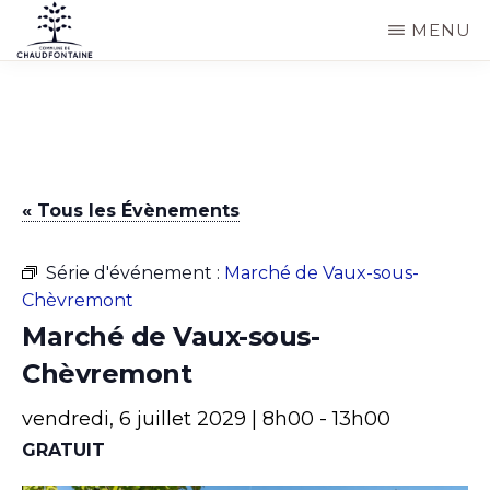
Passer
MENU
au
COMMUNE
Site
contenu
DE
CHAUDFONTAINE
officiel
principal
de
la
« Tous les Évènements
commune
de
Série d'événement :
Marché de Vaux-sous-
Chaudfontaine
Chèvremont
Marché de Vaux-sous-
Chèvremont
vendredi, 6 juillet 2029 | 8h00
-
13h00
GRATUIT