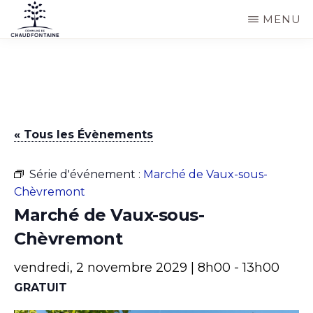
Passer
MENU
au
COMMUNE
Site
contenu
DE
CHAUDFONTAINE
officiel
principal
de
la
« Tous les Évènements
commune
de
Série d'événement :
Marché de Vaux-sous-
Chaudfontaine
Chèvremont
Marché de Vaux-sous-
Chèvremont
vendredi, 2 novembre 2029 | 8h00
-
13h00
GRATUIT