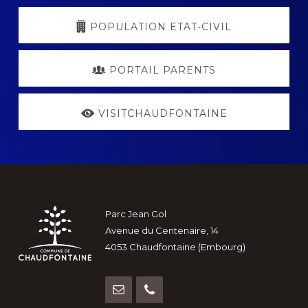
POPULATION ETAT-CIVIL
PORTAIL PARENTS
VISITCHAUDFONTAINE
Footer
Parc Jean Gol
Avenue du Centenaire, 14
4053 Chaudfontaine (Embourg)