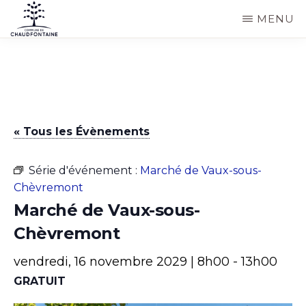
Passer
MENU
au
COMMUNE
Site
contenu
DE
CHAUDFONTAINE
officiel
principal
de
la
« Tous les Évènements
commune
de
Série d'événement :
Marché de Vaux-sous-
Chaudfontaine
Chèvremont
Marché de Vaux-sous-
Chèvremont
vendredi, 16 novembre 2029 | 8h00
-
13h00
GRATUIT