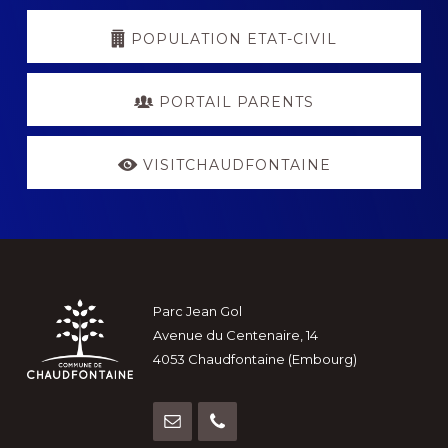
POPULATION ETAT-CIVIL
PORTAIL PARENTS
VISITCHAUDFONTAINE
Footer
Parc Jean Gol
Avenue du Centenaire, 14
4053 Chaudfontaine (Embourg)