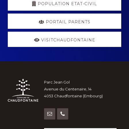
POPULATION ETAT-CIVIL
PORTAIL PARENTS
VISITCHAUDFONTAINE
Footer
Parc Jean Gol
Avenue du Centenaire, 14
4053 Chaudfontaine (Embourg)