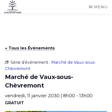
Passer
MENU
au
COMMUNE
Site
contenu
DE
CHAUDFONTAINE
officiel
principal
de
la
« Tous les Évènements
commune
de
Série d'événement :
Marché de Vaux-sous-
Chaudfontaine
Chèvremont
Marché de Vaux-sous-
Chèvremont
vendredi, 11 janvier 2030 | 8h00
-
13h00
GRATUIT