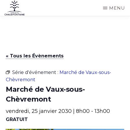
Passer
MENU
au
COMMUNE
Site
contenu
DE
CHAUDFONTAINE
officiel
principal
de
la
« Tous les Évènements
commune
de
Série d'événement :
Marché de Vaux-sous-
Chaudfontaine
Chèvremont
Marché de Vaux-sous-
Chèvremont
vendredi, 25 janvier 2030 | 8h00
-
13h00
GRATUIT