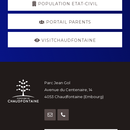
POPULATION ETAT-CIVIL
PORTAIL PARENTS
VISITCHAUDFONTAINE
Footer
Parc Jean Gol
Avenue du Centenaire, 14
4053 Chaudfontaine (Embourg)