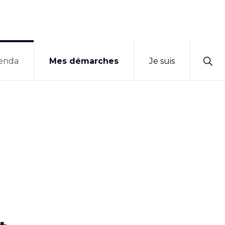
Sho
enda
Mes démarches
Je suis
Sear