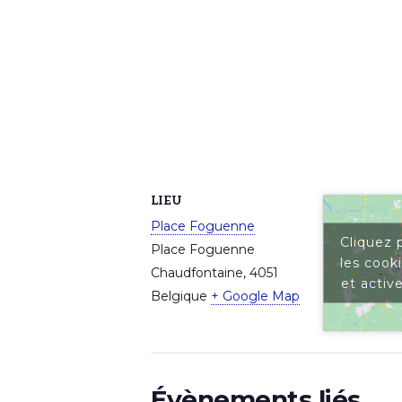
LIEU
Place Foguenne
Cliquez 
Place Foguenne
les cook
Chaudfontaine
,
4051
et activ
Belgique
+ Google Map
Évènements liés