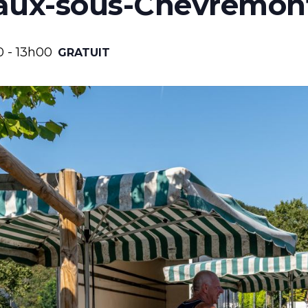
aux-sous-Chèvremon
0
-
13h00
GRATUIT