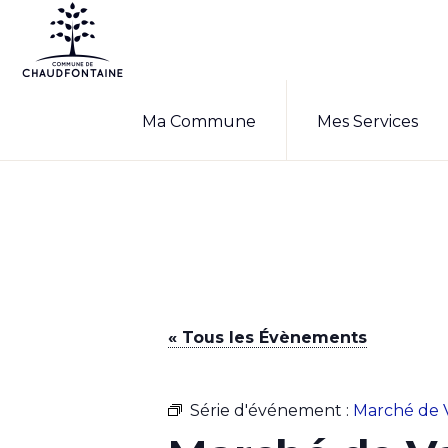
Passer
Passer
à
au
la
contenu
COMMUNE
Site
DE
navigation
principal
Ma Commune
Mes Services
CHAUDFONTAINE
officiel
principale
de
la
commune
de
Chaudfontaine
« Tous les Évènements
Série d'événement :
Marché de 