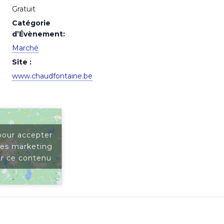
Gratuit
Catégorie
d’Évènement:
Marché
Site :
www.chaudfontaine.be
pour accepter
ies marketing
er ce contenu