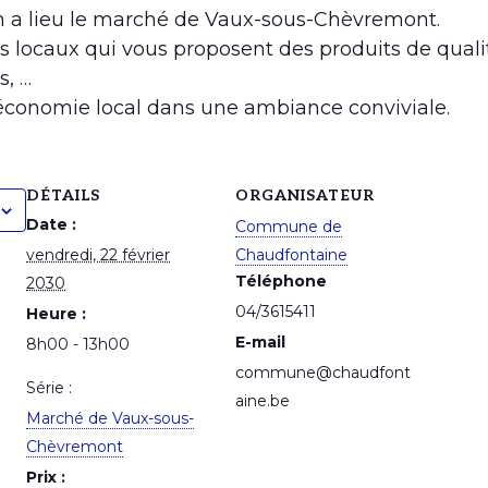
3h a lieu le marché de Vaux-sous-Chèvremont.
s locaux qui vous proposent des produits de qualit
s, …
’économie local dans une ambiance conviviale.
DÉTAILS
ORGANISATEUR
Date :
Commune de
vendredi, 22 février
Chaudfontaine
Téléphone
2030
04/3615411
Heure :
E-mail
8h00 - 13h00
commune@chaudfont
Série :
aine.be
Marché de Vaux-sous-
Chèvremont
Prix :