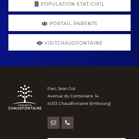
POPULATION ETAT-CIVIL
PORTAIL PARENTS
VISITCHAUDFONTAINE
Footer
Parc Jean Gol
Avenue du Centenaire, 14
4053 Chaudfontaine (Embourg)