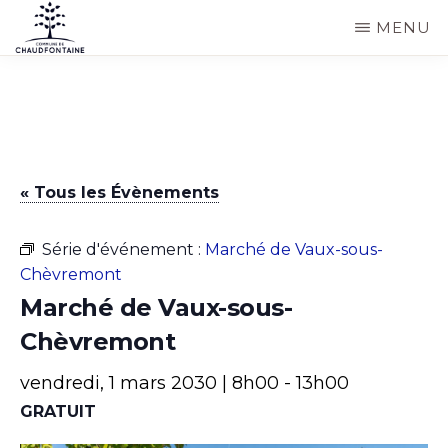
Passer
MENU
au
COMMUNE
Site
contenu
DE
CHAUDFONTAINE
officiel
principal
de
la
« Tous les Évènements
commune
de
Série d'événement :
Marché de Vaux-sous-
Chaudfontaine
Chèvremont
Marché de Vaux-sous-
Chèvremont
vendredi, 1 mars 2030 | 8h00
-
13h00
GRATUIT