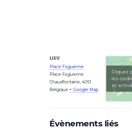
LIEU
Place Foguenne
Cliquez 
Place Foguenne
les cook
Chaudfontaine
,
4051
et activ
Belgique
+ Google Map
Évènements liés