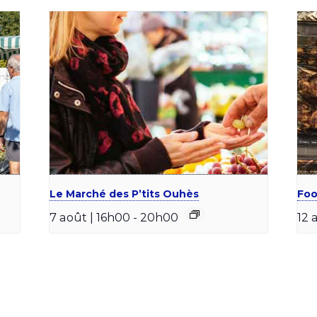
Le Marché des P’tits Ouhès
Foo
7 août | 16h00
-
20h00
12 