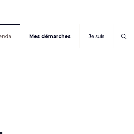
Sho
enda
Mes démarches
Je suis
Sear