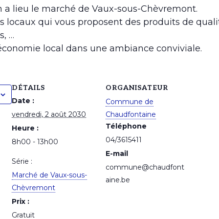
3h a lieu le marché de Vaux-sous-Chèvremont.
s locaux qui vous proposent des produits de qualit
s, …
’économie local dans une ambiance conviviale.
DÉTAILS
ORGANISATEUR
Date :
Commune de
vendredi, 2 août 2030
Chaudfontaine
Téléphone
Heure :
04/3615411
8h00 - 13h00
E-mail
Série :
commune@chaudfont
Marché de Vaux-sous-
aine.be
Chèvremont
Prix :
Gratuit