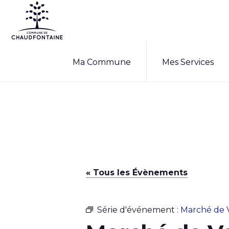
Passer
Passer
à
au
la
contenu
COMMUNE
Site
DE
navigation
principal
Ma Commune
Mes Services
CHAUDFONTAINE
officiel
principale
de
la
commune
de
Chaudfontaine
« Tous les Évènements
Série d'événement :
Marché de 