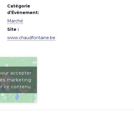
Catégorie
d’Évènement:
Marché
Site :
www.chaudfontaine.be
pour accepter
ies marketing
er ce contenu