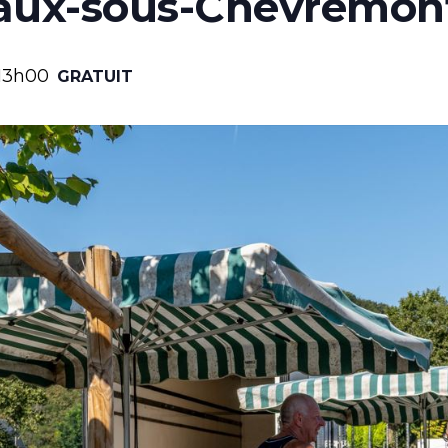
aux-sous-Chèvremon
13h00
GRATUIT