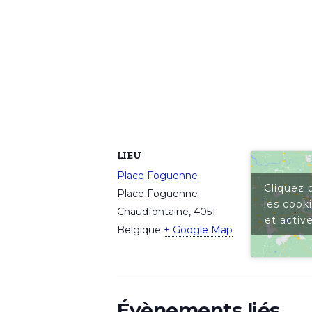
LIEU
Place Foguenne
Cliquez 
Place Foguenne
les cook
Chaudfontaine
,
4051
et activ
Belgique
+ Google Map
Évènements liés