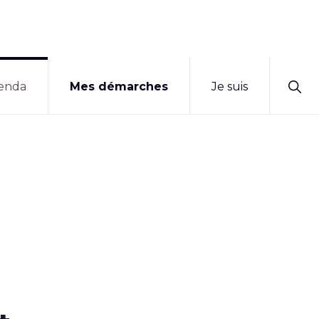
Sho
enda
Mes démarches
Je suis
Sear