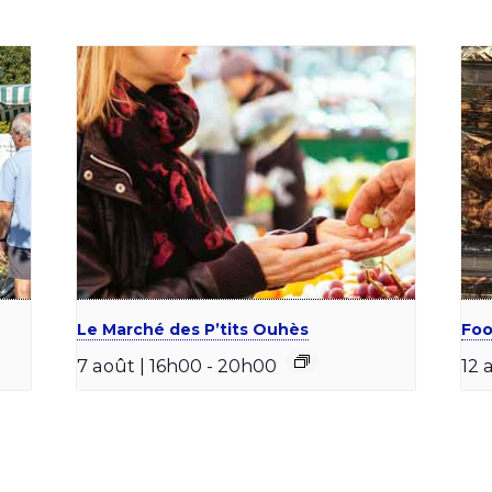
Le Marché des P’tits Ouhès
Foo
7 août | 16h00
-
20h00
12 