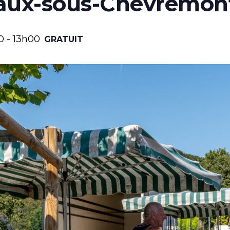
aux-sous-Chèvremon
0
-
13h00
GRATUIT