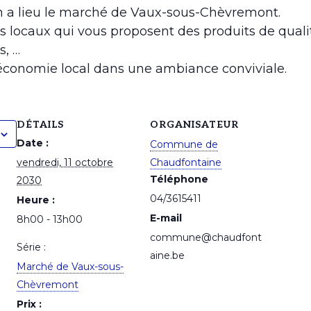
3h a lieu le marché de Vaux-sous-Chèvremont.
s locaux qui vous proposent des produits de qualit
s, …
’économie local dans une ambiance conviviale.
DÉTAILS
ORGANISATEUR
Date :
Commune de
vendredi, 11 octobre
Chaudfontaine
Téléphone
2030
04/3615411
Heure :
E-mail
8h00 - 13h00
commune@chaudfont
Série :
aine.be
Marché de Vaux-sous-
Chèvremont
Prix :