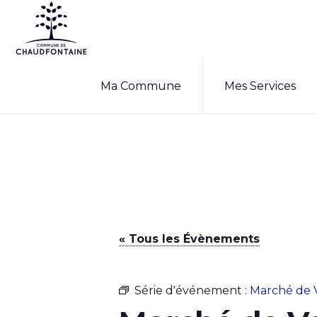
Passer
Passer
à
au
la
contenu
COMMUNE
Site
DE
navigation
principal
Ma Commune
Mes Services
CHAUDFONTAINE
officiel
principale
de
la
commune
de
Chaudfontaine
« Tous les Évènements
Série d'événement :
Marché de 