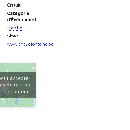
Gratuit
Catégorie
d’Évènement:
Marché
Site :
www.chaudfontaine.be
pour accepter
ies marketing
er ce contenu