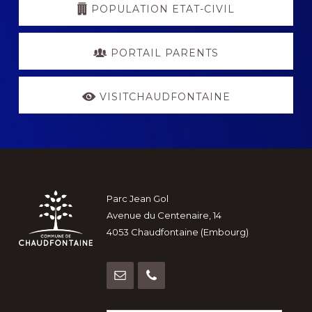
POPULATION ETAT-CIVIL
PORTAIL PARENTS
VISITCHAUDFONTAINE
Footer
Parc Jean Gol
Avenue du Centenaire, 14
4053 Chaudfontaine (Embourg)