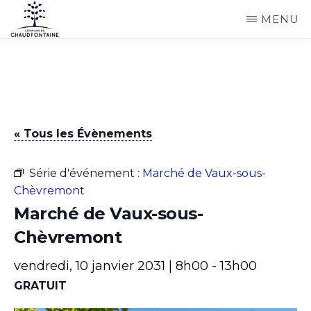
Passer
MENU
au
COMMUNE
Site
contenu
DE
CHAUDFONTAINE
officiel
principal
de
la
« Tous les Évènements
commune
de
Série d'événement :
Marché de Vaux-sous-
Chaudfontaine
Chèvremont
Marché de Vaux-sous-
Chèvremont
vendredi, 10 janvier 2031 | 8h00
-
13h00
GRATUIT