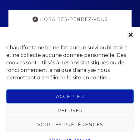
Explore
more
HORAIRES-RENDEZ-VOUS
POPULATION ETAT-CIVIL
Chaudfontaine.be ne fait aucun suivi publicitaire
et ne collecte aucune donnée personnelle. Des
PORTAIL PARENTS
cookies sont utilisés à des fins statistiques ou de
fonctionnement, ainsi que d'analyse nous
permettant d'améliorer le site en continu.
VISITCHAUDFONTAINE
ACCEPTER
REFUSER
Footer
VOIR LES PRÉFÉRENCES
Parc Jean Gol
Avenue du Centenaire, 14
4053 Chaudfontaine (Embourg)
Mentions légales