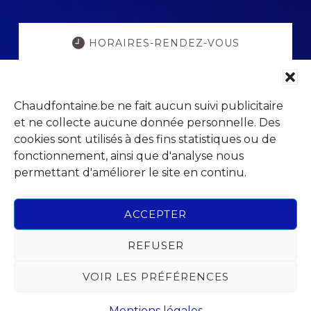
Explore
more
HORAIRES-RENDEZ-VOUS
POPULATION ETAT-CIVIL
Chaudfontaine.be ne fait aucun suivi publicitaire
et ne collecte aucune donnée personnelle. Des
PORTAIL PARENTS
cookies sont utilisés à des fins statistiques ou de
fonctionnement, ainsi que d'analyse nous
permettant d'améliorer le site en continu.
VISITCHAUDFONTAINE
ACCEPTER
REFUSER
Footer
VOIR LES PRÉFÉRENCES
Parc Jean Gol
Avenue du Centenaire, 14
4053 Chaudfontaine (Embourg)
Mentions légales