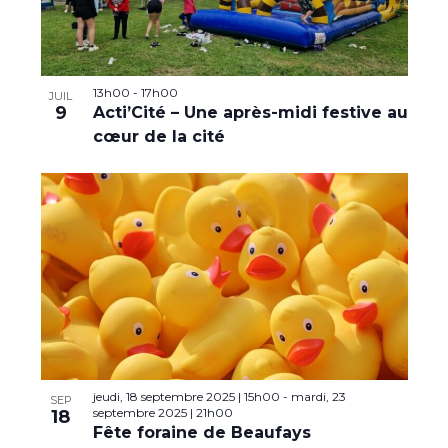
s
É
v
13h00
-
17h00
JUIL
è
9
Acti’Cité – Une après-midi festive au
cœur de la cité
n
e
m
e
n
t
s
jeudi, 18 septembre 2025 | 15h00
-
mardi, 23
SEP
septembre 2025 | 21h00
18
Fête foraine de Beaufays