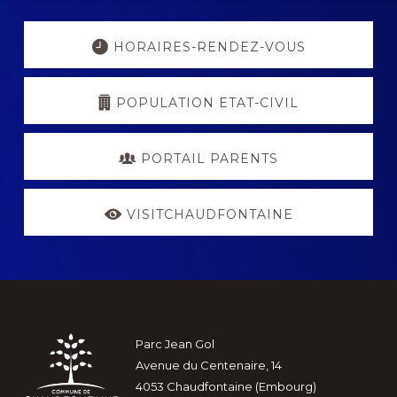
Explore
more
HORAIRES-RENDEZ-VOUS
POPULATION ETAT-CIVIL
PORTAIL PARENTS
VISITCHAUDFONTAINE
Footer
Parc Jean Gol
Avenue du Centenaire, 14
4053 Chaudfontaine (Embourg)