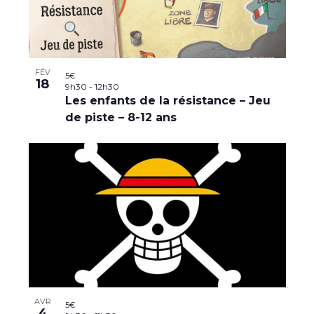
FÉV
5€
18
9h30
-
12h30
Les enfants de la résistance – Jeu
de piste – 8-12 ans
AVR
5€
4