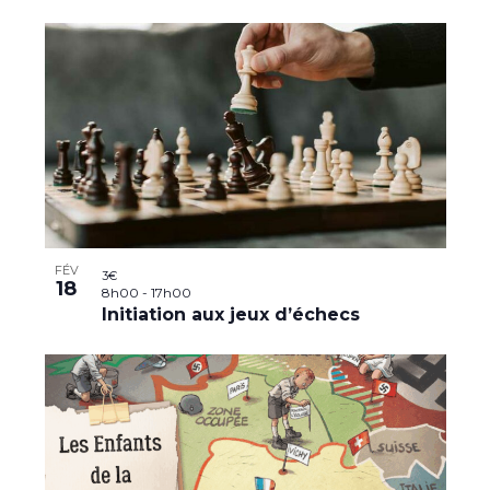
FÉV
3€
18
8h00
-
17h00
Initiation aux jeux d’échecs