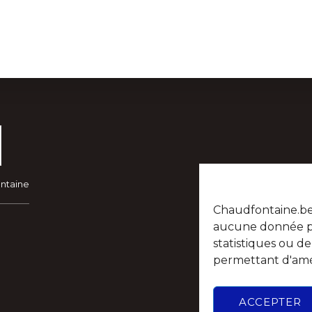
POPULATION ETAT-CIVIL
PORTAIL PARE
ontaine
Chaudfontaine.be n
aucune donnée per
statistiques ou d
permettant d'amél
ACCEPTER