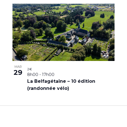
MAR
2€
29
8h00
-
17h00
La Belfagétaine – 10 édition
(randonnée vélo)