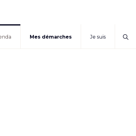
Sho
enda
Mes démarches
Je suis
Sear