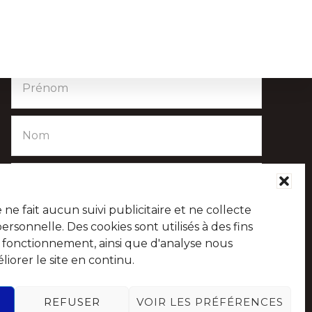
Chaque mois, recevez l'essentiel de votre Commune
pour savoir tout ce qu'il se passe à Chaudfontaine.
NTS
VISITCHAUDFONTAINE
e fait aucun suivi publicitaire et ne collecte
sonnelle. Des cookies sont utilisés à des fins
e fonctionnement, ainsi que d'analyse nous
iorer le site en continu.
Suivez-nous sur les réseaux sociaux
REFUSER
VOIR LES PRÉFÉRENCES