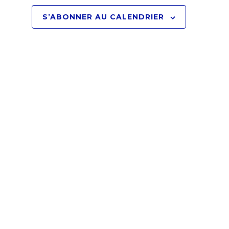
e
S’ABONNER AU CALENDRIER
n
t
Abonnez-vous à notre Newsletter