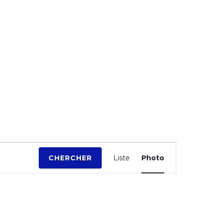
N
CHERCHER
Liste
Photo
a
v
i
g
a