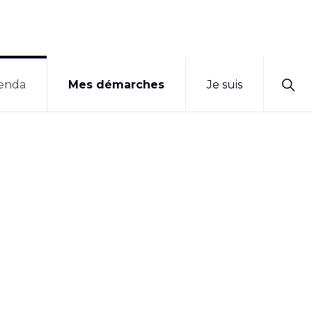
Sho
enda
Mes démarches
Je suis
Sear