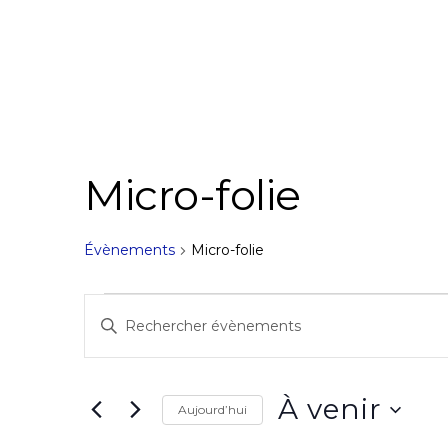
Micro-folie
Évènements
Micro-folie
Évènements
R
S
e
a
c
i
À venir
Aujourd’hui
s
h
S