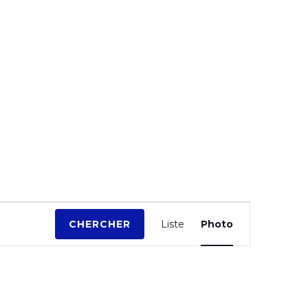
N
CHERCHER
Liste
Photo
a
v
i
g
a