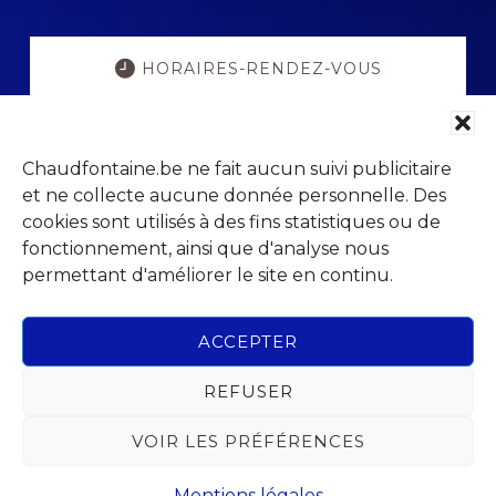
Explore
more
HORAIRES-RENDEZ-VOUS
POPULATION ETAT-CIVIL
Chaudfontaine.be ne fait aucun suivi publicitaire
et ne collecte aucune donnée personnelle. Des
PORTAIL PARENTS
cookies sont utilisés à des fins statistiques ou de
fonctionnement, ainsi que d'analyse nous
permettant d'améliorer le site en continu.
VISITCHAUDFONTAINE
ACCEPTER
REFUSER
Footer
VOIR LES PRÉFÉRENCES
Parc Jean Gol
Avenue du Centenaire, 14
4053 Chaudfontaine (Embourg)
Mentions légales