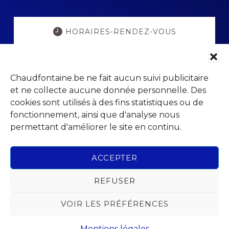
Explore
more
HORAIRES-RENDEZ-VOUS
POPULATION ETAT-CIVIL
Chaudfontaine.be ne fait aucun suivi publicitaire
et ne collecte aucune donnée personnelle. Des
PORTAIL PARENTS
cookies sont utilisés à des fins statistiques ou de
fonctionnement, ainsi que d'analyse nous
permettant d'améliorer le site en continu.
VISITCHAUDFONTAINE
ACCEPTER
REFUSER
Footer
VOIR LES PRÉFÉRENCES
Parc Jean Gol
Avenue du Centenaire, 14
4053 Chaudfontaine (Embourg)
Mentions légales