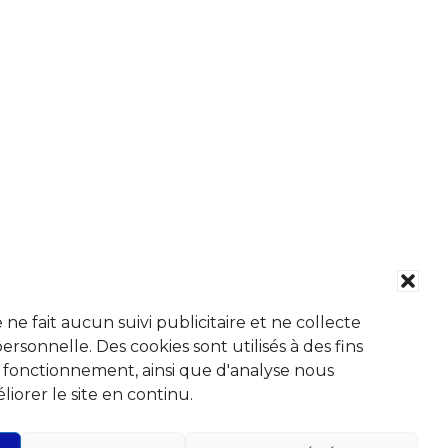
Abonnez-vous à notre Newsletter
Chaque mois, recevez l'essentiel de votre Commune
pour savoir tout ce qu'il se passe à Chaudfontaine.
e fait aucun suivi publicitaire et ne collecte
sonnelle. Des cookies sont utilisés à des fins
e fonctionnement, ainsi que d'analyse nous
iorer le site en continu.
Suivez-nous sur les réseaux sociaux