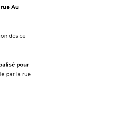
 rue Au
tion dès ce
balisé pour
e par la rue