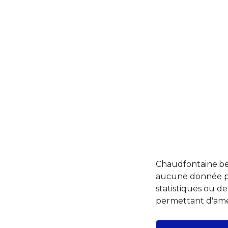
ontaine
Chaudfontaine.be n
aucune donnée per
statistiques ou d
permettant d'amél