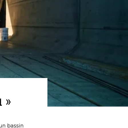
 »
’un bassin