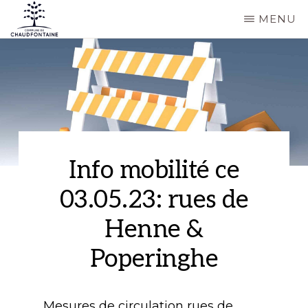
Passer
MENU
au
COMMUNE
Site
contenu
DE
CHAUDFONTAINE
officiel
principal
de
la
commune
de
Info mobilité ce
Chaudfontaine
03.05.23: rues de
Henne &
Poperinghe
Mesures de circulation rues de