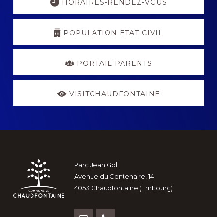
more
HORAIRES-RENDEZ-VOUS
POPULATION ETAT-CIVIL
PORTAIL PARENTS
VISITCHAUDFONTAINE
Footer
Parc Jean Gol
Avenue du Centenaire, 14
4053 Chaudfontaine (Embourg)