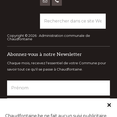
Rechercher
dans
ce
site
Copyright © 2026 · Administration communale de
Chaudfontaine
Web
Abonnez-vous à notre Newsletter
Chaque mois, recevez l'essentiel de votre Commune pour
savoir tout ce qu'il se passe à Chaudfontaine.
Chaudfontaine.be ne fait aucun suivi publicitaire