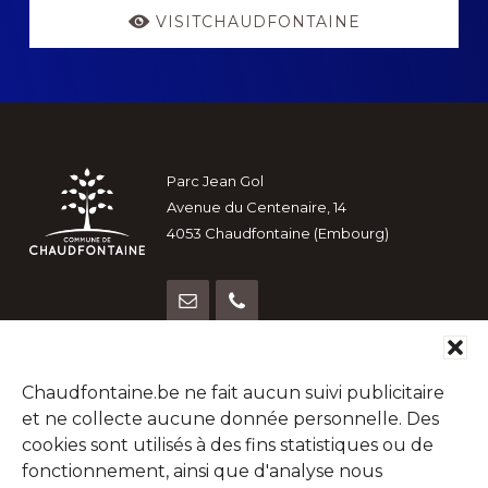
VISITCHAUDFONTAINE
Footer
Parc Jean Gol
Avenue du Centenaire, 14
4053 Chaudfontaine (Embourg)
Rechercher
Chaudfontaine.be ne fait aucun suivi publicitaire
dans
et ne collecte aucune donnée personnelle. Des
ce
cookies sont utilisés à des fins statistiques ou de
site
Copyright © 2026 · Administration communale de
Chaudfontaine
fonctionnement, ainsi que d'analyse nous
Web