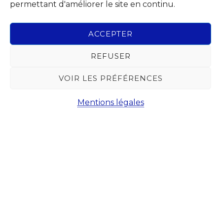
permettant d'améliorer le site en continu.
Abonnez-vous à notre Newsletter
ACCEPTER
Chaque mois, recevez l'essentiel de votre Commune pour
savoir tout ce qu'il se passe à Chaudfontaine.
REFUSER
VOIR LES PRÉFÉRENCES
Mentions légales
Suivez-nous sur les réseaux sociaux