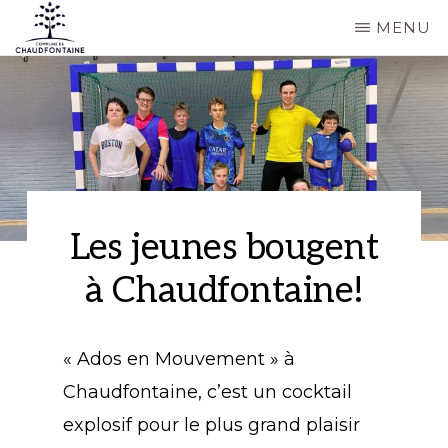
Passer
MENU
au
COMMUNE
Site
contenu
DE
CHAUDFONTAINE
officiel
principal
de
la
commune
de
Les jeunes bougent
Chaudfontaine
à Chaudfontaine!
« Ados en Mouvement » à
Chaudfontaine, c’est un cocktail
explosif pour le plus grand plaisir