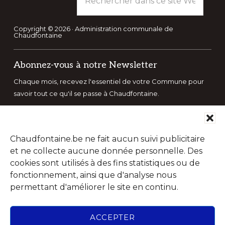
dans
ce
site
Copyright © 2026 · Administration communale de
Chaudfontaine
Web
Abonnez-vous à notre Newsletter
Chaque mois, recevez l'essentiel de votre Commune pour
savoir tout ce qu'il se passe à Chaudfontaine.
Chaudfontaine.be ne fait aucun suivi publicitaire
et ne collecte aucune donnée personnelle. Des
cookies sont utilisés à des fins statistiques ou de
fonctionnement, ainsi que d'analyse nous
permettant d'améliorer le site en continu.
ACCEPTER