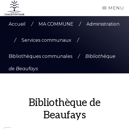
Passer
MENU
au
COMMUNE
Site
contenu
DE
Accueil
/
MA COMMUNE
/
Administration
CHAUDFONTAINE
officiel
principal
de
/
Services communaux
/
la
Bibliothèques communales
/
Bibliothèque
commune
de
de Beaufays
Chaudfontaine
Bibliothèque de
Beaufays