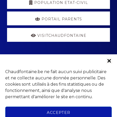
POPULATION ETAT-CIVIL
PORTAIL PARENTS
VISITCHAUDFONTAINE
Chaudfontaine.be ne fait aucun suivi publicitaire
Footer
Parc Jean Gol
et ne collecte aucune donnée personnelle. Des
Avenue du Centenaire, 14
cookies sont utilisés à des fins statistiques ou de
4053 Chaudfontaine (Embourg)
fonctionnement, ainsi que d'analyse nous
permettant d'améliorer le site en continu.
ACCEPTER