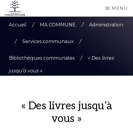
Passer
MENU
au
COMMUNE
Site
contenu
DE
Accueil
/
MA COMMUNE
/
Administration
CHAUDFONTAINE
officiel
principal
de
/
Services communaux
/
la
Bibliothèques communales
/
« Des livres
commune
de
jusqu’à vous »
Chaudfontaine
« Des livres jusqu’à
vous »