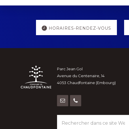
Explore
HORAIRES-RENDEZ-VOUS
more
Footer
Parc Jean Gol
Avenue du Centenaire, 14
4053 Chaudfontaine (Embourg)
Rechercher
dans