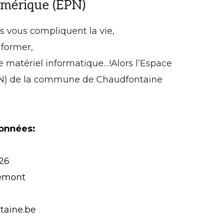
umérique (EPN)
es vous compliquent la vie,
 former,
 matériel informatique…!Alors l’Espace
N) de la commune de Chaudfontaine
onnées:
26
remont
taine.be