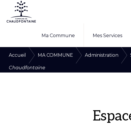
Passer
Passer
à
au
la
contenu
COMMUNE
Site
DE
navigation
principal
Ma Commune
Mes Services
CHAUDFONTAINE
officiel
principale
de
/
/
Accueil
MA COMMUNE
Administration
la
commune
Chaudfontaine
de
Chaudfontaine
Espac