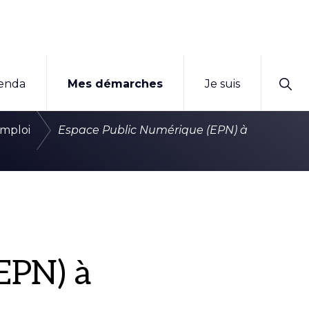
Sho
enda
Mes démarches
Je suis
Sear
/
mploi
Espace Public Numérique (EPN) à
EPN) à