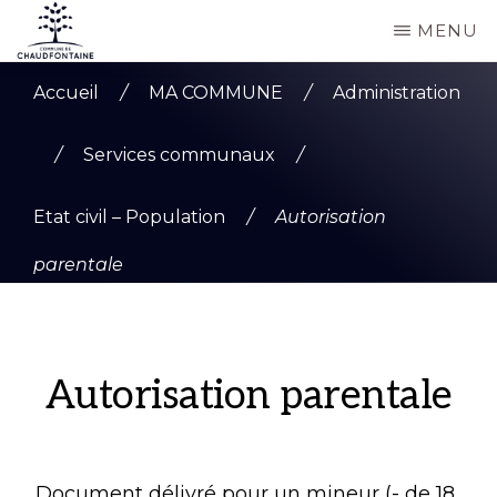
Passer
MENU
au
COMMUNE
Site
contenu
DE
Accueil
/
MA COMMUNE
/
Administration
CHAUDFONTAINE
officiel
principal
de
/
Services communaux
/
la
Etat civil – Population
/
Autorisation
commune
de
parentale
Chaudfontaine
Autorisation parentale
Document délivré pour un mineur (- de 18