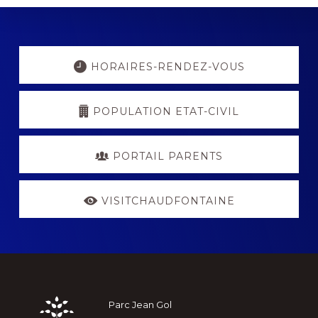
Explore
more
HORAIRES-RENDEZ-VOUS
POPULATION ETAT-CIVIL
PORTAIL PARENTS
VISITCHAUDFONTAINE
Footer
Parc Jean Gol