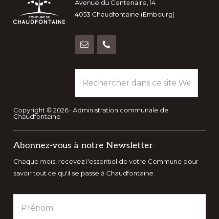
Avenue du Centenaire, 14
4053 Chaudfontaine (Embourg)
Rechercher
dans
ce
site
Copyright © 2026 · Administration communale de
Chaudfontaine
Web
Abonnez-vous à notre Newsletter
Chaque mois, recevez l'essentiel de votre Commune pour
savoir tout ce qu'il se passe à Chaudfontaine.