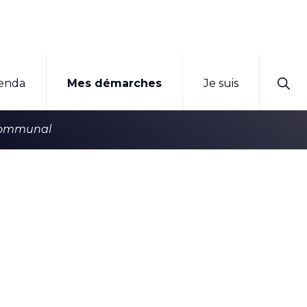
Sho
enda
Mes démarches
Je suis
Sear
communal