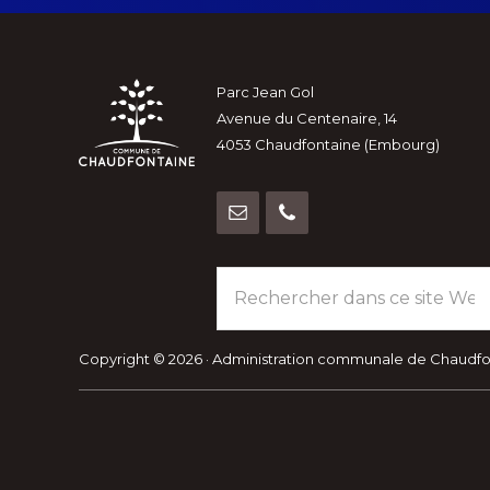
Footer
Parc Jean Gol
Avenue du Centenaire, 14
4053 Chaudfontaine (Embourg)
Rechercher
dans
ce
site
Copyright © 2026 · Administration communale de Chaudf
Web