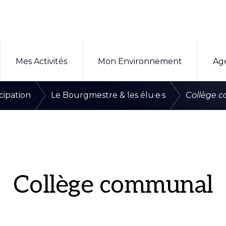
Mes Activités
Mon Environnement
Ag
/
/
icipation
Le Bourgmestre & les élu·e·s
Collège 
Collège communal