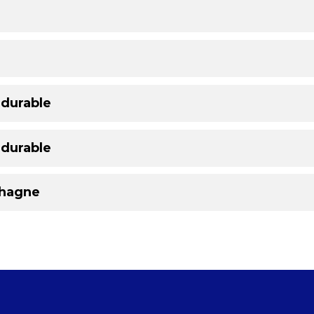
 durable
 durable
ehagne