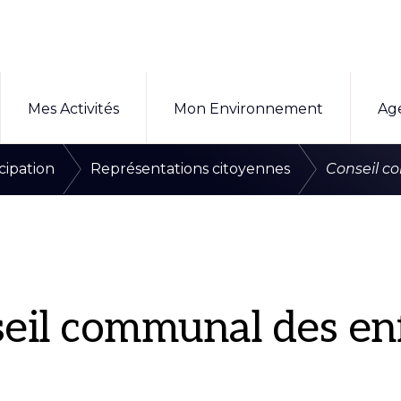
Mes Activités
Mon Environnement
Ag
/
/
icipation
Représentations citoyennes
Conseil c
eil communal des en