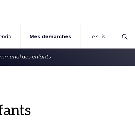
Sho
enda
Mes démarches
Je suis
Sear
ommunal des enfants
fants