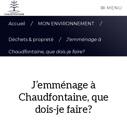
Passer
MENU
au
COMMUNE
Site
contenu
DE
Accueil
/
MON ENVIRONNEMENT
/
CHAUDFONTAINE
officiel
principal
de
Déchets & propreté
/
J’emménage à
la
Chaudfontaine, que dois-je faire?
commune
de
Chaudfontaine
J’emménage à
Chaudfontaine, que
dois-je faire?