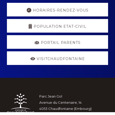
Explore
more
HORAIRES-RENDEZ-VOUS
POPULATION ETAT-CIVIL
PORTAIL PARENTS
VISITCHAUDFONTAINE
Footer
Parc Jean Gol
Avenue du Centenaire, 14
4053 Chaudfontaine (Embourg)