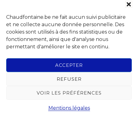
Chaudfontaine.be ne fait aucun suivi publicitaire
et ne collecte aucune donnée personnelle. Des
Rechercher
cookies sont utilisés à des fins statistiques ou de
dans
fonctionnement, ainsi que d'analyse nous
ce
permettant d'améliorer le site en continu.
site
Copyright © 2026 · Administration communale de
Chaudfontaine
Web
ACCEPTER
Abonnez-vous à notre Newsletter
REFUSER
Chaque mois, recevez l'essentiel de votre Commune pour
savoir tout ce qu'il se passe à Chaudfontaine.
VOIR LES PRÉFÉRENCES
Mentions légales