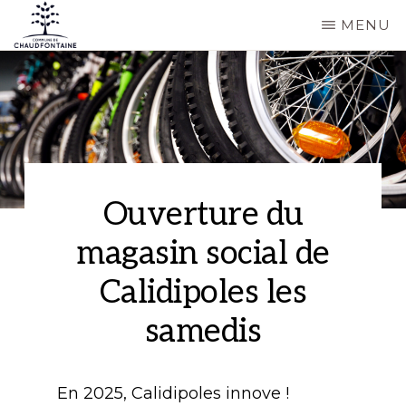
Passer
MENU
au
COMMUNE
Site
contenu
DE
CHAUDFONTAINE
officiel
principal
de
la
commune
Ouverture du
de
magasin social de
Chaudfontaine
Calidipoles les
samedis
En 2025, Calidipoles innove !