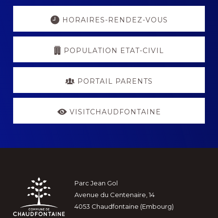
Explore
more
HORAIRES-RENDEZ-VOUS
POPULATION ETAT-CIVIL
PORTAIL PARENTS
VISITCHAUDFONTAINE
Footer
Parc Jean Gol
Avenue du Centenaire, 14
4053 Chaudfontaine (Embourg)