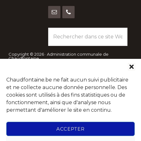
Rechercher
dans
ce
site
Copyright © 2026 · Administration communale de
Chaudfontaine
Web
Abonnez-vous à notre Newsletter
Chaudfontaine.be ne fait aucun suivi publicitaire
et ne collecte aucune donnée personnelle. Des
Chaque mois, recevez l'essentiel de votre Commune pour
cookies sont utilisés à des fins statistiques ou de
savoir tout ce qu'il se passe à Chaudfontaine.
fonctionnement, ainsi que d'analyse nous
permettant d'améliorer le site en continu.
ACCEPTER