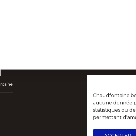
ontaine
POPULATION ETAT-CIVIL
PORTAIL PARE
Chaudfontaine.be n
aucune donnée per
statistiques ou d
permettant d'amél
ACCEPTER