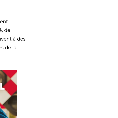
n
ient
é, de
uvent à des
s de la