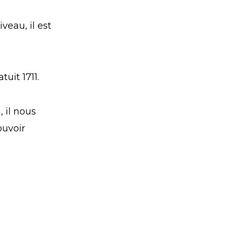
veau, il est
uit 1711.
 il nous
ouvoir