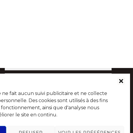
Abonnez-vous à notre Newsletter
Chaque mois, recevez l'essentiel de votre Commune
pour savoir tout ce qu'il se passe à Chaudfontaine.
NTS
VISITCHAUDFONTAINE
e fait aucun suivi publicitaire et ne collecte
sonnelle. Des cookies sont utilisés à des fins
e fonctionnement, ainsi que d'analyse nous
iorer le site en continu.
Suivez-nous sur les réseaux sociaux
REFUSER
VOIR LES PRÉFÉRENCES