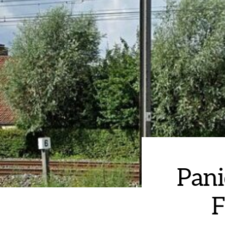
Pani
F