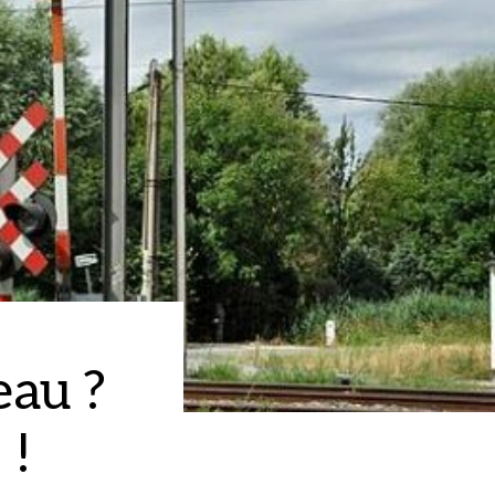
eau ?
 !