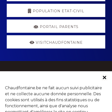
POPULATION ETAT-CIVIL
PORTAIL PARENTS
VISITCHAUDFONTAINE
Footer
Parc Jean Gol
Avenue du Centenaire, 14
Chaudfontaine.be ne fait aucun suivi publicitaire
4053 Chaudfontaine (Embourg)
et ne collecte aucune donnée personnelle. Des
cookies sont utilisés à des fins statistiques ou de
fonctionnement, ainsi que d'analyse nous
permettant d'améliorer le site en continu.