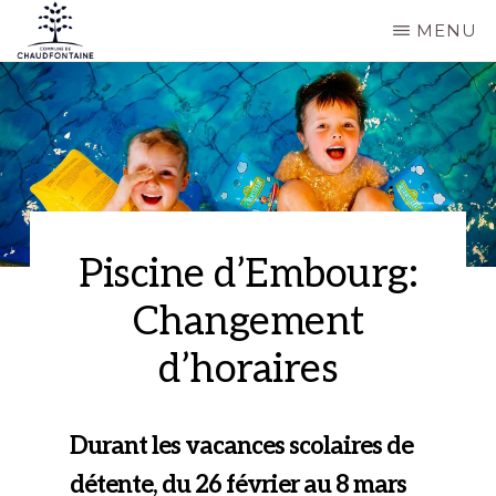
Passer
MENU
au
COMMUNE
Site
contenu
DE
CHAUDFONTAINE
officiel
principal
de
la
commune
de
Piscine d’Embourg:
Chaudfontaine
Changement
d’horaires
Durant les vacances scolaires de
détente, du 26 février au 8 mars