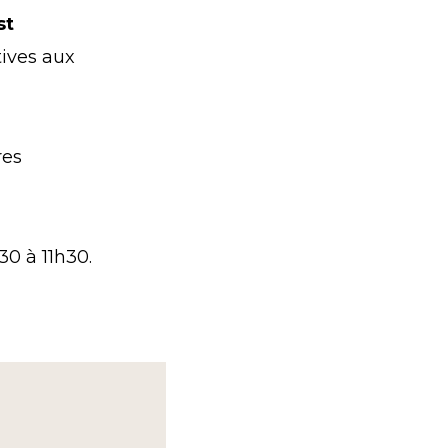
st
ives aux
res
0 à 11h30.