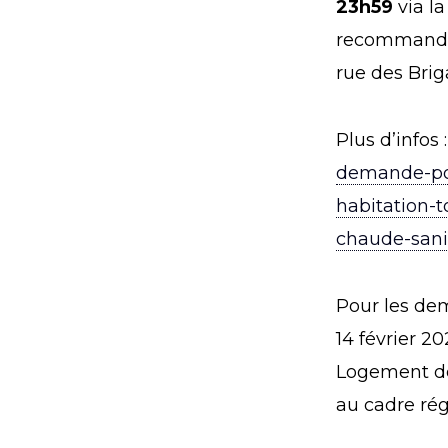
23h59
via l
recommandé 
rue des Brig
Plus d’infos 
demande-pou
habitation-t
chaude-sani
Pour les de
14 février 2
Logement de
au cadre rég