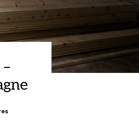
 –
agne
res