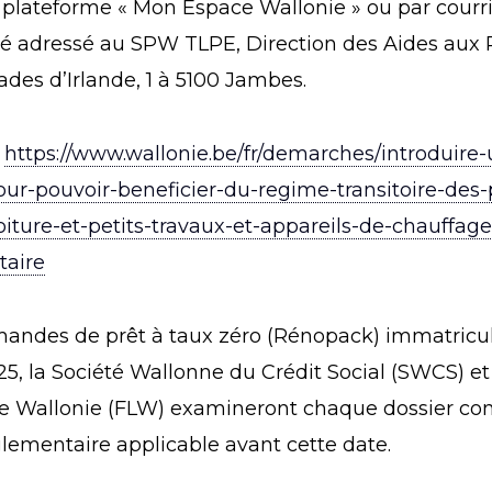
a plateforme « Mon Espace Wallonie » ou par courr
adressé au SPW TLPE, Direction des Aides aux Pa
ades d’Irlande, 1 à 5100 Jambes.
:
https://www.wallonie.be/fr/demarches/introduire-
r-pouvoir-beneficier-du-regime-transitoire-des-
oiture-et-petits-travaux-et-appareils-de-chauffag
taire
mandes de prêt à taux zéro (Rénopack) immatricul
025, la Société Wallonne du Crédit Social (SWCS) e
 Wallonie (FLW) examineront chaque dossier c
lementaire applicable avant cette date.