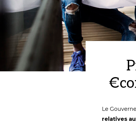
P
€co
Le Gouvern
relatives a