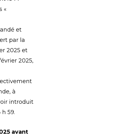
s «
mandé et
ert par la
er 2025 et
évrier 2025,
ffectivement
nde, à
ir introduit
 h 59.
025 avant