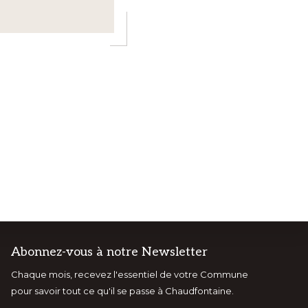
Abonnez-vous à notre Newsletter
Chaque mois, recevez l'essentiel de votre Commune
NTS
VISITCHAUDFONTAINE
pour savoir tout ce qu'il se passe à Chaudfontaine.