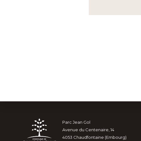
Explore
Footer
Parc Jean Gol
HORAIRES-RENDEZ-VOUS
Avenue du Centenaire, 14
more
4053 Chaudfontaine (Embourg)