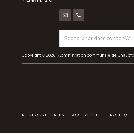
Rechercher
dans
ce
site
Copyright © 2026 · Administration communale de Chaudf
Web
MENTIONS LÉGALES
ACCESSIBILITÉ
POLITIQUE