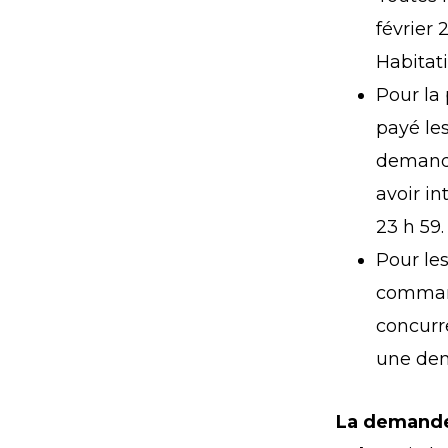
février 
Habitat
Pour la
payé les
demande
avoir i
23 h 59.
Pour le
command
concurre
une dem
La demande 