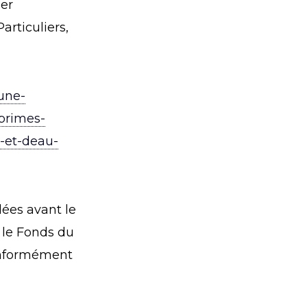
ier
rticuliers,
une-
primes-
e-et-deau-
ées avant le
t le Fonds du
onformément