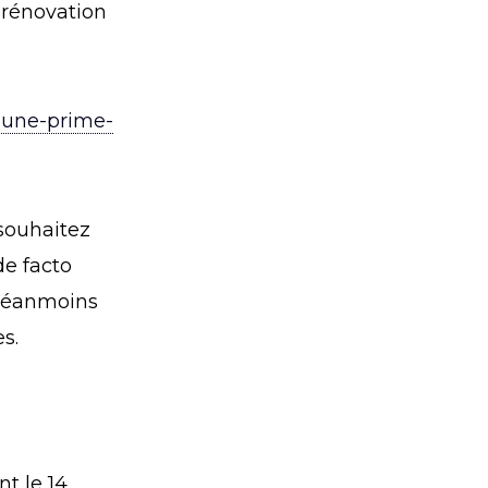
 rénovation
r-une-prime-
souhaitez
de facto
t néanmoins
s.
t le 14