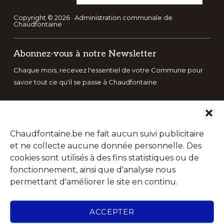
ce
site
Copyright © 2026 · Administration communale de
Chaudfontaine
Web
Abonnez-vous à notre Newsletter
Chaque mois, recevez l'essentiel de votre Commune pour
savoir tout ce qu'il se passe à Chaudfontaine.
Chaudfontaine.be ne fait aucun suivi publicitaire
et ne collecte aucune donnée personnelle. Des
cookies sont utilisés à des fins statistiques ou de
fonctionnement, ainsi que d'analyse nous
permettant d'améliorer le site en continu.
ACCEPTER