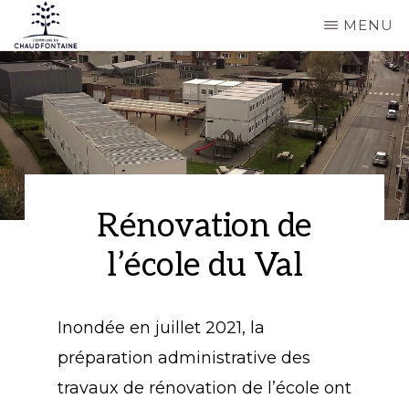
Passer
MENU
au
COMMUNE
Site
contenu
DE
CHAUDFONTAINE
officiel
principal
de
la
commune
de
Rénovation de
Chaudfontaine
l’école du Val
Inondée en juillet 2021, la
préparation administrative des
travaux de rénovation de l’école ont