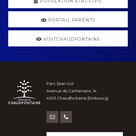
POPULATION ETAT-CIVIL
PORTAIL PARENTS
VISITCHAUDFONTAINE
Footer
Parc Jean Gol
Avenue du Centenaire, 14
4053 Chaudfontaine (Embourg)
Rechercher