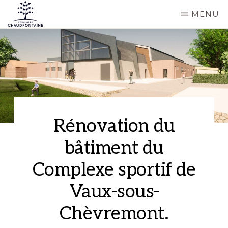
Passer
MENU
au
COMMUNE
Site
contenu
DE
CHAUDFONTAINE
officiel
principal
de
la
commune
de
Rénovation du
Chaudfontaine
bâtiment du
Complexe sportif de
Vaux-sous-
Chèvremont.