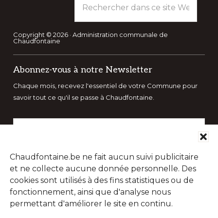
dans
ce
site
Copyright © 2026 · Administration communale de
Chaudfontaine
Web
Abonnez-vous à notre Newsletter
Chaque mois, recevez l'essentiel de votre Commune pour
savoir tout ce qu'il se passe à Chaudfontaine.
Chaudfontaine.be ne fait aucun suivi publicitaire
et ne collecte aucune donnée personnelle. Des
cookies sont utilisés à des fins statistiques ou de
fonctionnement, ainsi que d'analyse nous
permettant d'améliorer le site en continu.