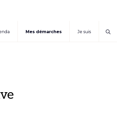
Sho
enda
Mes démarches
Je suis
Sear
ive