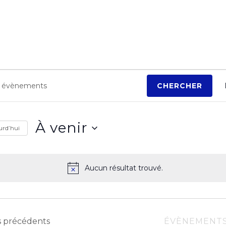
ements
CHERCHER
À venir
urd’hui
S
é
Aucun résultat trouvé.
N
l
o
e
t
i
c
c
s
précédents
ÉVÈNEMENT