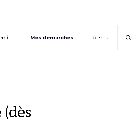
Sho
enda
Mes démarches
Je suis
Sear
 (dès