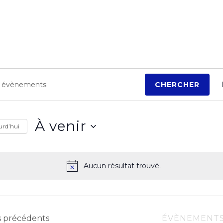
ements
CHERCHER
À venir
urd’hui
S
é
Aucun résultat trouvé.
N
l
o
e
t
i
c
c
s
précédents
ÉVÈNEMENT