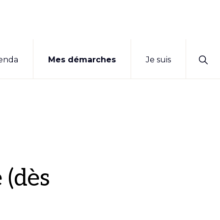
Sho
enda
Mes démarches
Je suis
Sear
 (dès