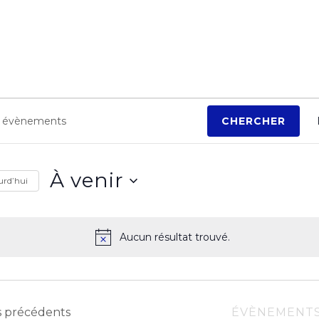
ements
CHERCHER
À venir
urd’hui
S
é
Aucun résultat trouvé.
N
l
o
e
t
i
c
c
s
précédents
ÉVÈNEMENT