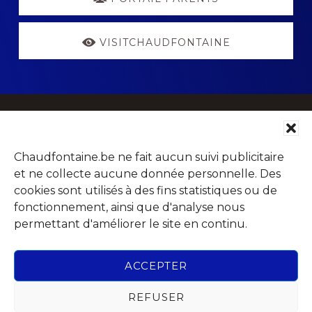
VISITCHAUDFONTAINE
Footer
Parc Jean Gol
Chaudfontaine.be ne fait aucun suivi publicitaire
Avenue du Centenaire, 14
et ne collecte aucune donnée personnelle. Des
4053 Chaudfontaine (Embourg)
cookies sont utilisés à des fins statistiques ou de
fonctionnement, ainsi que d'analyse nous
permettant d'améliorer le site en continu.
Rechercher
ACCEPTER
dans
REFUSER
ce