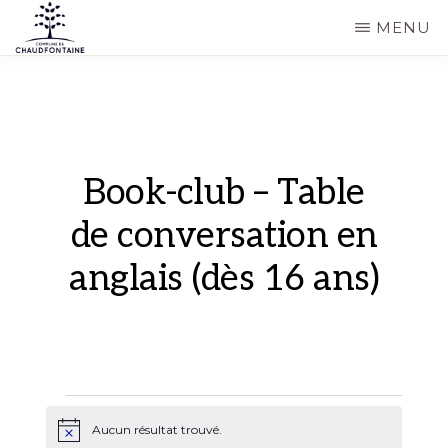
Passer
MENU
au
COMMUNE
Site
contenu
DE
CHAUDFONTAINE
officiel
principal
de
la
Book-club – Table
commune
de conversation en
de
anglais (dès 16 ans)
Chaudfontaine
Évènements
Aucun résultat trouvé.
N