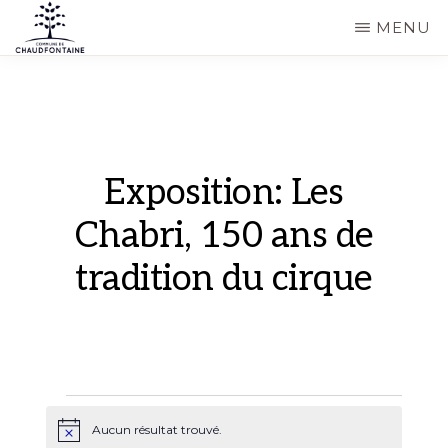
Passer
MENU
au
COMMUNE
Site
contenu
DE
CHAUDFONTAINE
officiel
principal
de
la
Exposition: Les
commune
Chabri, 150 ans de
de
tradition du cirque
Chaudfontaine
Évènements
Aucun résultat trouvé.
N