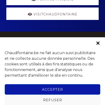
VISITCHAUDFONTAINE
Footer
Parc Jean Gol
Chaudfontaine.be ne fait aucun suivi publicitaire
Avenue du Centenaire, 14
et ne collecte aucune donnée personnelle. Des
4053 Chaudfontaine (Embourg)
cookies sont utilisés à des fins statistiques ou de
fonctionnement, ainsi que d'analyse nous
permettant d'améliorer le site en continu.
Rechercher
ACCEPTER
dans
REFUSER
ce