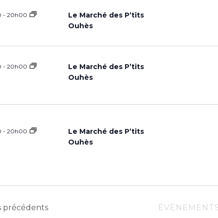
n
Le Marché des P’tits
0
-
20h00
e
Ouhès
z
l
a
Le Marché des P’tits
0
-
20h00
Ouhès
d
a
t
e
Le Marché des P’tits
0
-
20h00
Ouhès
s
précédents
ÉVÈNEMENT