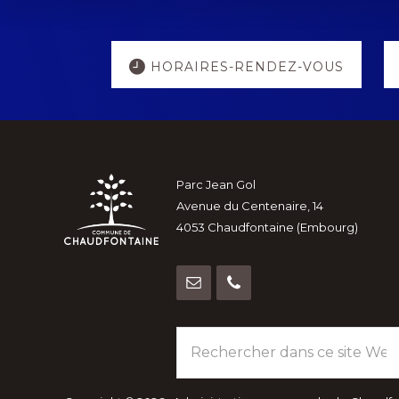
n
-
e
c
Explore
m
l
HORAIRES-RENDEZ-VOUS
more
é
e
.
n
Footer
t
Parc Jean Gol
Avenue du Centenaire, 14
s
4053 Chaudfontaine (Embourg)
Rechercher
dans
ce