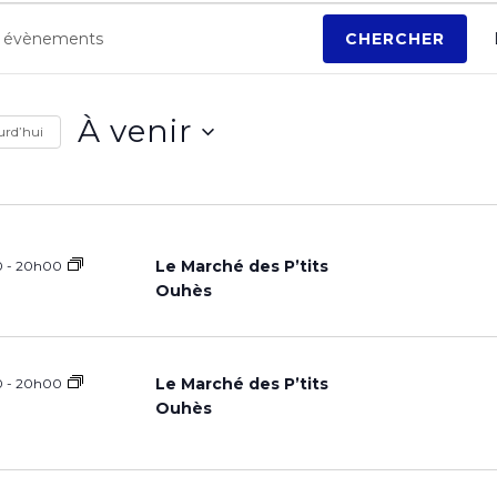
ements
CHERCHER
À venir
urd’hui
S
é
l
Le Marché des P’tits
0
-
20h00
e
Ouhès
c
t
Le Marché des P’tits
0
-
20h00
i
Ouhès
o
n