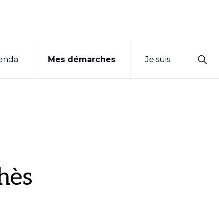
Sho
enda
Mes démarches
Je suis
Sear
hès