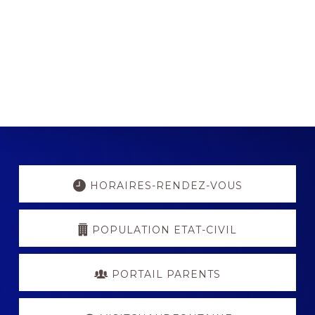
n
e
m
e
n
t
s
Explore
more
HORAIRES-RENDEZ-VOUS
POPULATION ETAT-CIVIL
PORTAIL PARENTS