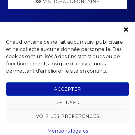
VISITCHAUDFONTAINE
Chaudfontaine.be ne fait aucun suivi publicitaire
Footer
Parc Jean Gol
et ne collecte aucune donnée personnelle. Des
Avenue du Centenaire, 14
cookies sont utilisés à des fins statistiques ou de
4053 Chaudfontaine (Embourg)
fonctionnement, ainsi que d'analyse nous
permettant d'améliorer le site en continu.
ACCEPTER
Rechercher
REFUSER
dans
ce
VOIR LES PRÉFÉRENCES
site
Copyright © 2026 · Administration communale de
Chaudfontaine
Web
Mentions légales