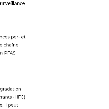
urveillance
nces per- et
ue chaîne
in PFAS,
égradation
érants (HFC)
. Il peut