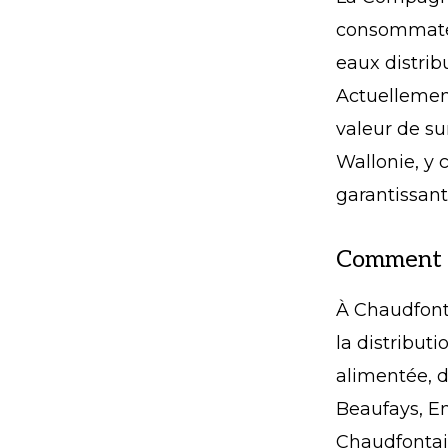
consommateu
eaux distrib
Actuellement
valeur de sur
Wallonie, y 
garantissant
Comment vé
À Chaudfonta
la distribut
alimentée, d
Beaufays, E
Chaudfontai