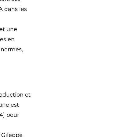
A dans les
 et une
ées en
s normes,
oduction et
une est
4) pour
 Gileppe