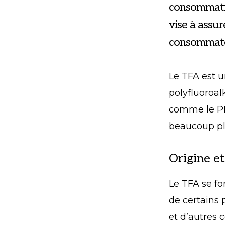
consommatio
vise à assur
consommateu
Le TFA est u
polyfluoroal
comme le PFO
beaucoup plu
Origine e
Le TFA se f
de certains 
et d’autres 