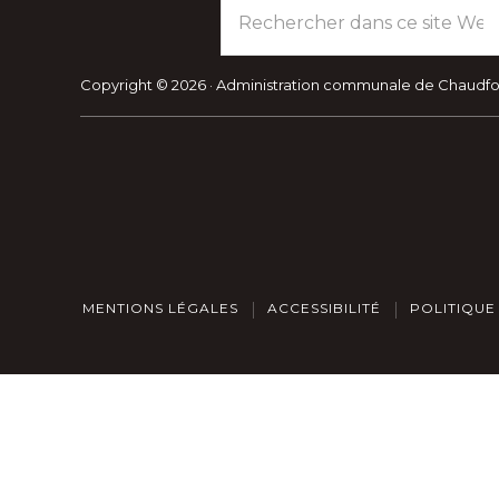
Rechercher
dans
ce
site
Copyright © 2026 · Administration communale de Chaudf
Web
MENTIONS LÉGALES
ACCESSIBILITÉ
POLITIQUE