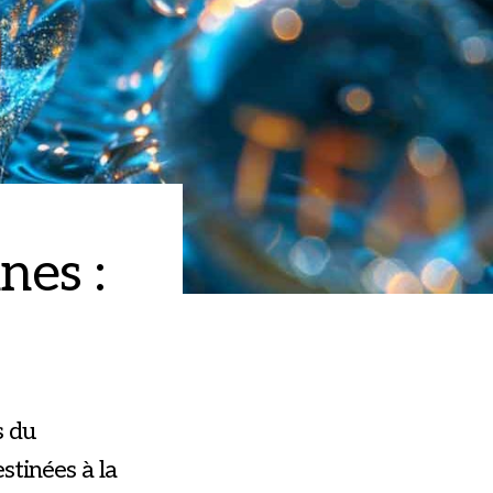
nes :
s du
stinées à la