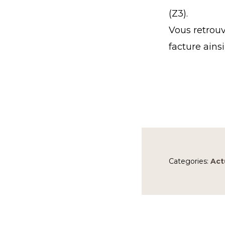
(Z3).
Vous retrouv
facture ains
Categories:
Act