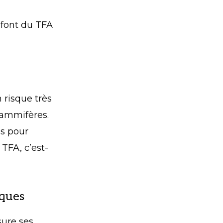
s font du TFA
 risque très
mammifères.
es pour
 TFA, c’est-
iques
ure ses