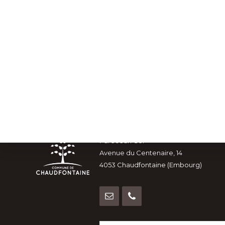
Footer
Parc Jean Gol
Avenue du Centenaire, 14
4053 Chaudfontaine (Embourg)
Explore
HORAIRES-RENDEZ-VOUS
more