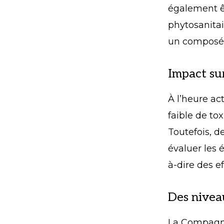
également êt
phytosanitai
un composé 
Impact sur
À l’heure ac
faible de to
Toutefois, 
évaluer les 
à-dire des ef
Des niveau
La Compagni