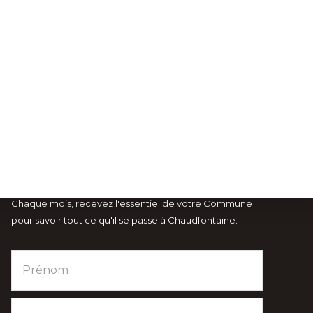
Abonnez-vous à notre Newsletter
Chaque mois, recevez l'essentiel de votre Commune
pour savoir tout ce qu'il se passe à Chaudfontaine.
NTS
VISITCHAUDFONTAINE