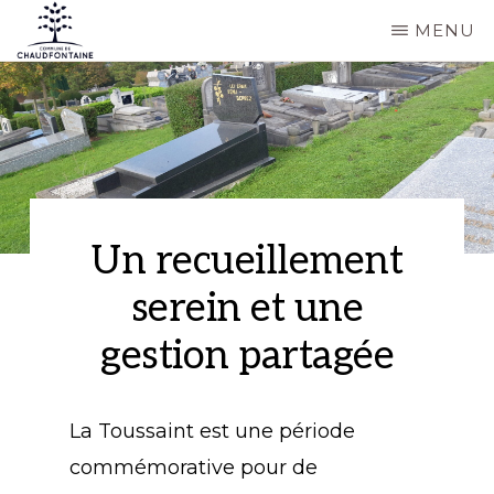
Passer
MENU
au
COMMUNE
Site
contenu
DE
CHAUDFONTAINE
officiel
principal
de
la
commune
Un recueillement
de
serein et une
Chaudfontaine
gestion partagée
La Toussaint est une période
commémorative pour de