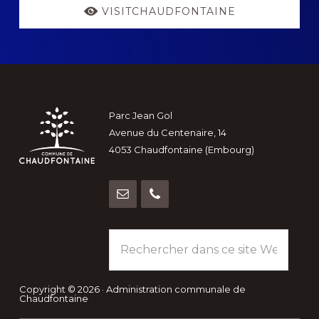
VISITCHAUDFONTAINE
Footer
Parc Jean Gol
Avenue du Centenaire, 14
4053 Chaudfontaine (Embourg)
Rechercher
dans
ce
site
Copyright © 2026 · Administration communale de
Chaudfontaine
Web